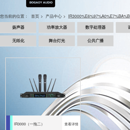
您当前的位置：
首页
>
产品中心
>
IR3000%E6%97%A0%E7%BA%
扬声器
功率放大器
数字处理器
BLC系列线阵音箱
ET系列功率放大器
RATE204
无纸化
舞台灯光
公共广播
GK系列娱乐音箱
AC系列功率放大器
RATE306
SN系列多功能音箱
GF系列功率放大器
RATE408
SV系列多功能音箱
QC系列合并功放
RATE700
超重低音炮
DG-8.8(Dante新品）
线性音柱（铝合金）
线性音柱（木质）
会议音箱
SM-112返听/双十五
IR3000（一拖二）
查看详情
ST同轴吸顶音箱